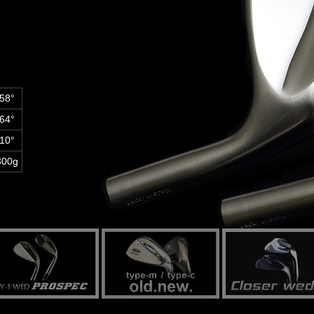
58°
64°
10°
300g