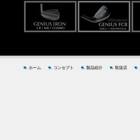
ホーム
コンセプト
製品紹介
取扱店
SPY-2 WED TYPE-S/G
SPY-1 WED TYPE-S
SPY-1 WED TYPE-G
SPY-1 WED PROSPEC
old.new.
Closer wedge
SPY-1 L（LEFTY MODEL）
PROSPEC Limited Product "B
GENIUS IRON CB / MB / C
HTMB-S IRON
GENIUS FCB
HTMB IRON
Closer S-line
Forged IRON CLOSER
ACCESSORY
CADDY BAG