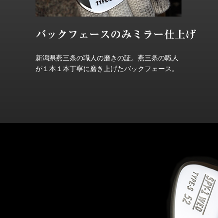
新潟県燕三条の職人の磨きの証。燕三条の職人
が１本１本丁寧に磨き上げたバックフェース。