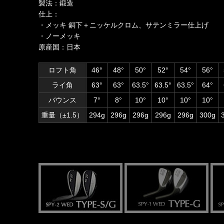
製法：鍛造
仕上：
・メッキ 銅下＋ニッケルクロム、サテンミラー仕上げ
・ノーメッキ
原産国：日本
ロフト角
46°
48°
50°
52°
54°
56°
ライ角
63°
63°
63.5°
63.5°
63.5°
64°
バウンス
7°
8°
10°
10°
10°
10°
重量（±1.5）
294g
296g
296g
296g
296g
300g