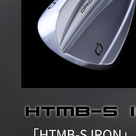
「HTMB-S IR