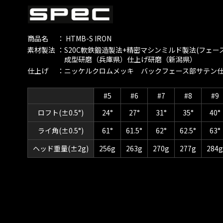
商品名
： HTMB-S IRON
素材製法
：S20C軟鉄鍛造製法+精密マシンミルド製法(フェー
成型研磨（兵庫県）仕上げ研磨（新潟県）
仕上げ
：ニッケルクロムメッキ バックフェース部サテン
#5
#6
#7
#8
#9
ロフト(±0.5°)
24°
27°
31°
35°
40°
ライ角(±0.5°)
61°
61.5°
62°
62.5°
63°
ヘッド重量(±2g)
256g
263g
270g
277g
284g