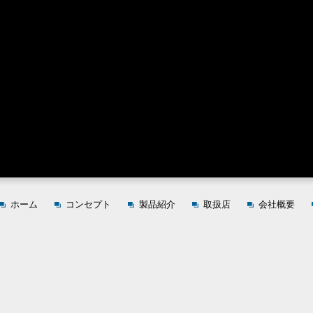
ホーム
コンセプト
製品紹介
取扱店
会社概要
SPY-2 WED TYPE-S/G
SPY-1 WED TYPE-S
SPY-1 WED TYPE-G
SPY-1 WED PROSPEC
old.new.
Closer wedge
SPY-1 L（LEFTY MODEL）
PROSPEC Limited Product "Black Bolon"
GENIUS IRON CB / MB / COMBO
HTMB-S IRON
GENIUS FCB
HTMB IRON
Closer S-line
Forged IRON CLOSER
ACCESSORY
CADDY BAG