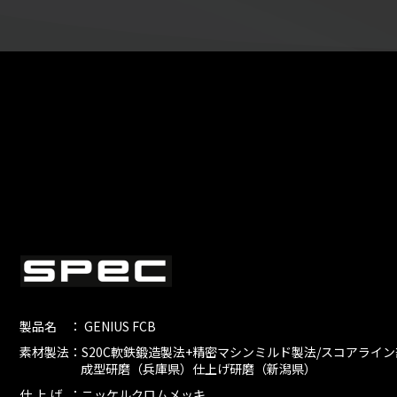
製品名
： GENIUS FCB
素材製法
：S20C軟鉄鍛造製法+精密マシンミルド製法/スコアライ
成型研磨（兵庫県）仕上げ研磨（新潟県）
仕 上 げ
：ニッケルクロムメッキ