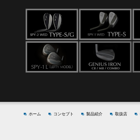
ホーム
コンセプト
製品紹介
取扱店
SPY-2 WED TYPE-S/G
SPY-1 WED TYPE-S
SPY-1 WED TYPE-G
SPY-1 WED PROSPEC
old.new.
Closer wedge
SPY-1 L（LEFTY MODEL）
PROSPEC Limited Product "B
GENIUS IRON CB / MB / C
HTMB-S IRON
GENIUS FCB
HTMB IRON
Closer S-line
Forged IRON CLOSER
ACCESSORY
CADDY BAG