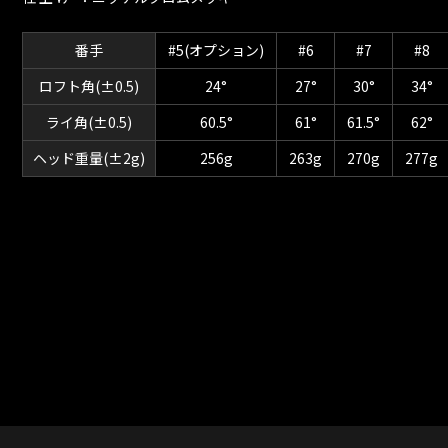
番手
#5(オプション)
#6
#7
#8
ロフト角(±0.5)
24°
27°
30°
34°
ライ角(±0.5)
60.5°
61°
61.5°
62°
ヘッド重量(±2g)
256g
263g
270g
277g