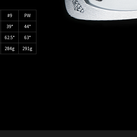
#9
PW
39°
44°
62.5°
63°
284g
291g